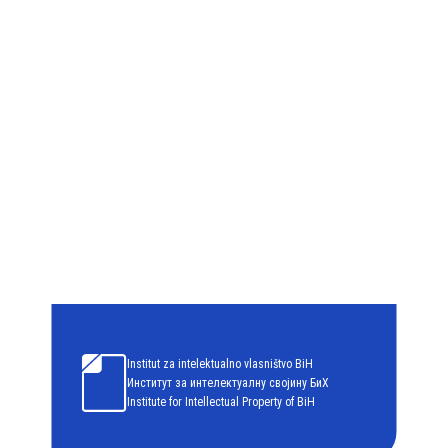
Institut za intelektualno vlasništvo
BiH
Институт за интелектуалну својину
БиХ
Institute for Intellectual Property of
BiH