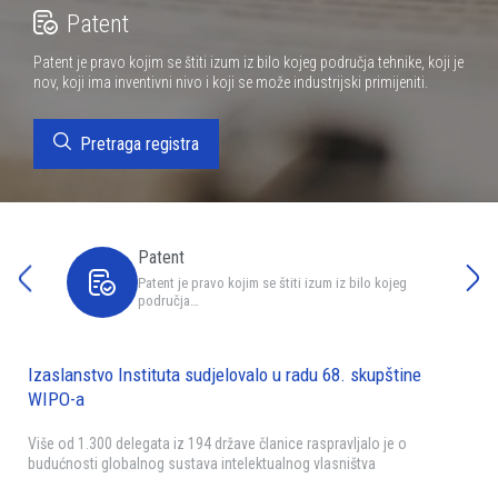
Patent
Patent je pravo kojim se štiti izum iz bilo kojeg područja tehnike, koji je
nov, koji ima inventivni nivo i koji se može industrijski primijeniti.
Pretraga registra
Patent
Patent je pravo kojim se štiti izum iz bilo kojeg
područja…
Izaslanstvo Instituta sudjelovalo u radu 68. skupštine
WIPO-a
Više od 1.300 delegata iz 194 države članice raspravljalo je o
budućnosti globalnog sustava intelektualnog vlasništva