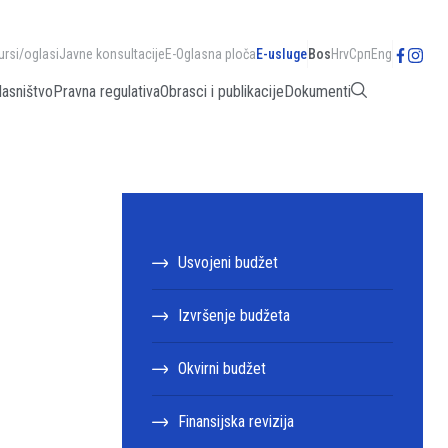
ursi/oglasi
Javne konsultacije
E-Oglasna ploča
E-usluge
Bos
Hrv
Срп
Eng
lasništvo
Pravna regulativa
Obrasci i publikacije
Dokumenti
Usvojeni budžet
Izvršenje budžeta
Okvirni budžet
Finansijska revizija