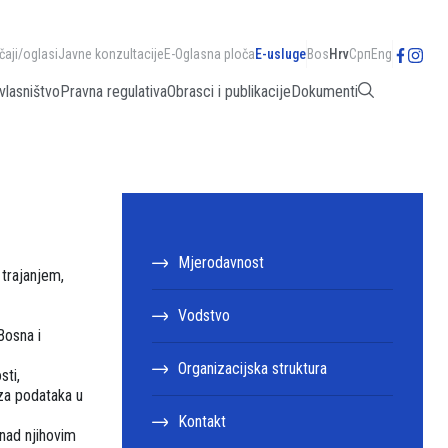
čaji/oglasi
Javne konzultacije
E-Oglasna ploča
E-usluge
Bos
Hrv
Срп
Eng
vlasništvo
Pravna regulativa
Obrasci i publikacije
Dokumenti
Mjerodavnost
 trajanjem,
Vodstvo
Bosna i
Organizacijska struktura
sti,
aza podataka u
Kontakt
 nad njihovim