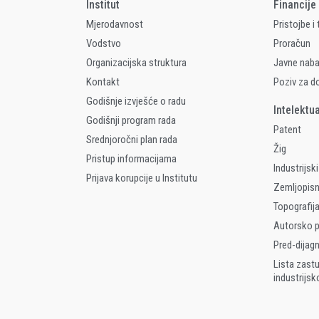
Institut
Financije
Mjerodavnost
Pristojbe i
Vodstvo
Proračun
Organizacijska struktura
Javne nab
Kontakt
Poziv za d
Godišnje izvješće o radu
Intelektu
Godišnji program rada
Patent
Srednjoročni plan rada
Žig
Pristup informacijama
Industrijski
Prijava korupcije u Institutu
Zemljopis
Topografija
Autorsko p
Pred-dijag
Lista zast
industrijsk