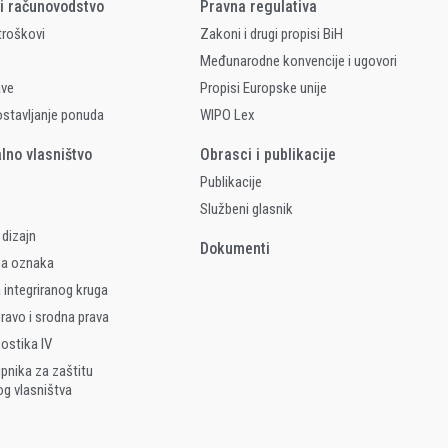
 i računovodstvo
Pravna regulativa
 troškovi
Zakoni i drugi propisi BiH
Međunarodne konvencije i ugovori
ave
Propisi Europske unije
ostavljanje ponuda
WIPO Lex
alno vlasništvo
Obrasci i publikacije
Publikacije
Službeni glasnik
 dizajn
Dokumenti
na oznaka
 integriranog kruga
ravo i srodna prava
nostika IV
upnika za zaštitu
og vlasništva