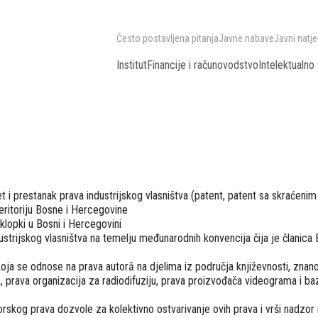
Često postavljena pitanja
Javne nabave
Javni natje
Institut
Financije i računovodstvo
Intelektualno 
t i prestanak prava industrijskog vlasništva (patent, patent sa skraćenim
 teritoriju Bosne i Hercegovine
sklopki u Bosni i Hercegovini
ustrijskog vlasništva na temelju međunarodnih konvencija čija je članica 
koja se odnose na prava autorā na djelima iz područja književnosti, znano
 prava organizacija za radiodifuziju, prava proizvođača videograma i b
utorskog prava dozvole za kolektivno ostvarivanje ovih prava i vrši nadzor