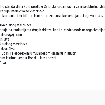
no standardima koje predloži Svjetska organizacija za intelektualno vla
eđuje intelektualno vlasništvo
bilateralnim i multilateralnim sporazumima, konvencijama i ugovorima iz
elektualnog vlasništva
radnje sa institucijama drugih država, kao i s međunarodnim organizacij
ili drugoj razini
sništva
ektualnog vlasništva
 vlasništva
u Bosni i Hercegovini u "Službenom glasniku Instituta"
ugim institucijama u Bosni i Hercegovini
ištva