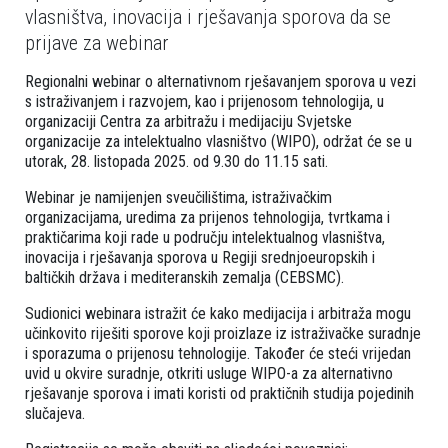
vlasništva, inovacija i rješavanja sporova da se
prijave za webinar
Regionalni webinar o alternativnom rješavanjem sporova u vezi
s istraživanjem i razvojem, kao i prijenosom tehnologija, u
organizaciji Centra za arbitražu i medijaciju Svjetske
organizacije za intelektualno vlasništvo (WIPO), održat će se u
utorak, 28. listopada 2025. od 9.30 do 11.15 sati.
Webinar je namijenjen sveučilištima, istraživačkim
organizacijama, uredima za prijenos tehnologija, tvrtkama i
praktičarima koji rade u području intelektualnog vlasništva,
inovacija i rješavanja sporova u Regiji srednjoeuropskih i
baltičkih država i mediteranskih zemalja (CEBSMC).
Sudionici webinara istražit će kako medijacija i arbitraža mogu
učinkovito riješiti sporove koji proizlaze iz istraživačke suradnje
i sporazuma o prijenosu tehnologije. Također će steći vrijedan
uvid u okvire suradnje, otkriti usluge WIPO-a za alternativno
rješavanje sporova i imati koristi od praktičnih studija pojedinih
slučajeva.