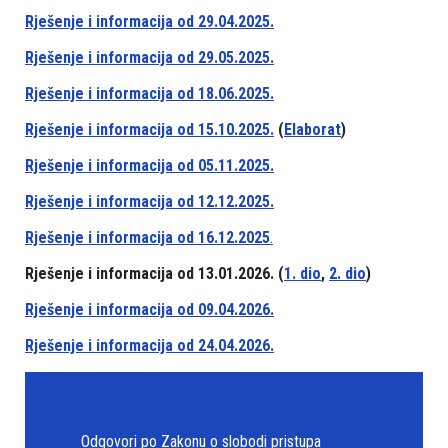
Rješenje i informacija od 29.04.2025.
Rješenje i informacija od 29.05.2025.
Rješenje i informacija od 18.06.2025.
Rješenje i informacija od 15.10.2025.
(
Elaborat
)
Rješenje i informacija od 05.11.2025.
Rješenje i informacija od 12.12.2025.
Rješenje i informacija od 16.12.2025
.
Rješenje i informacija od 13.01.2026. (
1. dio
,
2. dio
)
Rješenje i informacija od 09.04.2026.
Rješenje i informacija od 24.04.2026.
Odgovori po Zakonu o slobodi pristupa