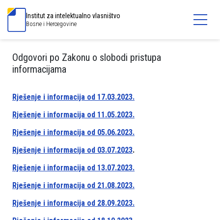
Institut za intelektualno vlasništvo
Bosne i Hercegovine
Odgovori po Zakonu o slobodi pristupa
informacijama
Rješenje i informacija od 17.03.2023.
Rješenje i informacija od 11.05.2023.
Rješenje i informacija od 05.06.2023.
Rješenje i informacija od 03.07.2023
.
Rješenje i informacija od 13.07.2023.
Rješenje i informacija od 21.08.2023.
Rješenje i informacija od 28.09.2023.