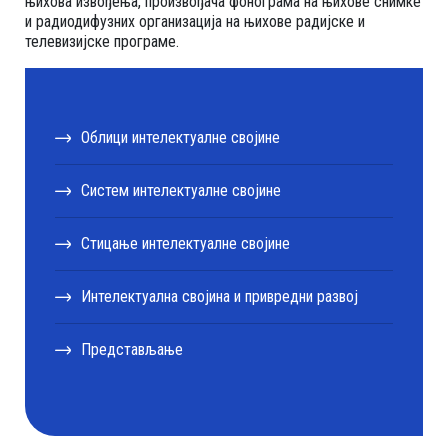
њихова извођења, произвођача фонограма на њихове снимке
и радиодифузних организација на њихове радијске и
телевизијске програме.
Облици интелектуалне својине
Систем интелектуалне својине
Стицање интелектуалне својине
Интелектуална својина и привредни развој
Представљање