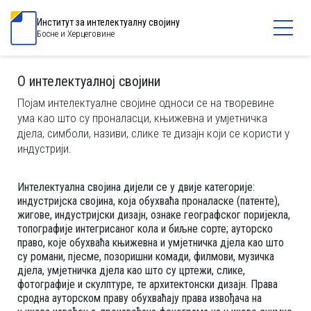
Институт за интелектуалну својину
Босне и Херцеговине
О интелектуалној својини
Појам интелектуалне својине односи се на творевине
ума као што су проналасци, књижевна и умјетничка
дјела, симболи, називи, слике те дизајн који се користи у
индустрији.
Интелектуална својина дијели се у двије категорије:
индустријска својина, која обухваћа проналаске (патенте),
жигове, индустријски дизајн, ознаке географског поријекла,
топографије интегрисаног кола и биљне сорте; ауторско
право, које обухваћа књижевна и умјетничка дјела као што
су романи, пјесме, позоришни комади, филмови, музичка
дјела, умјетничка дјела као што су цртежи, слике,
фотографије и скулптуре, те архитектонски дизајн. Права
сродна ауторском праву обухваћају права извођача на