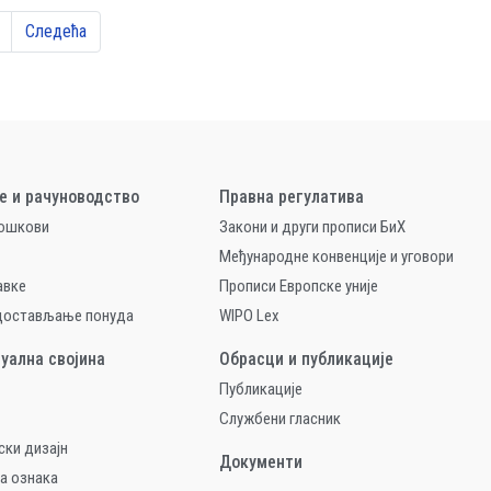
Следећа
е и рачуноводство
Правна регулатива
рошкови
Закони и други прописи БиХ
Међународне конвенције и уговори
авке
Прописи Европске уније
 достављање понуда
WIPO Lex
уална својина
Обрасци и публикације
Публикације
Службени гласник
ски дизајн
Документи
а ознака