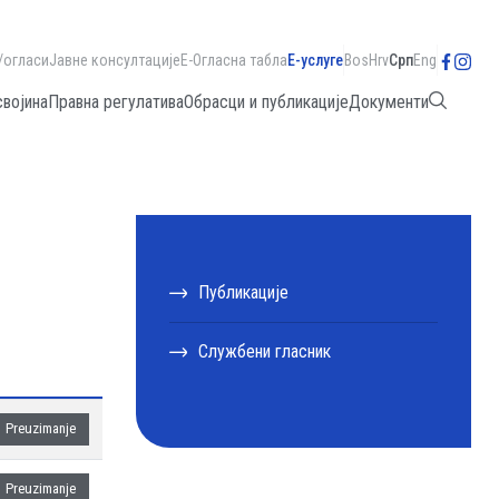
/огласи
Јавне консултације
Е-Огласна табла
Е-услуге
Bos
Hrv
Срп
Eng
својина
Правна регулатива
Обрасци и публикације
Документи
Публикације
Службени гласник
Preuzimanje
Preuzimanje