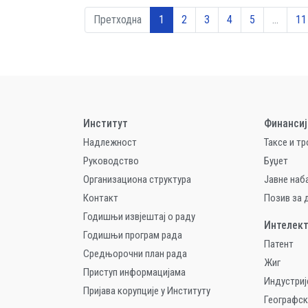
Претходна
1
2
3
4
5
…
11
Институт
Финансиј
Надлежност
Таксе и т
Руководство
Буџет
Организациона структура
Jавне наб
Контакт
Позив за
Годишњи извјештај о раду
Интелект
Годишњи програм рада
Патент
Средњорочни план рада
Жиг
Приступ информацијама
Индустриј
Пријава корупције у Институту
Географск