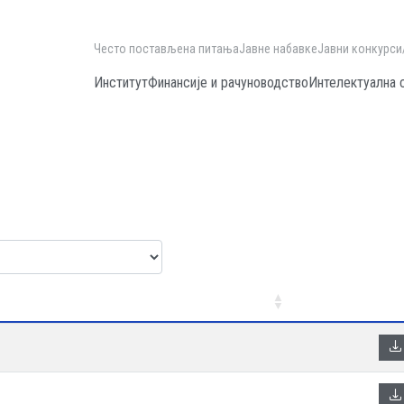
Често постављена питања
Јавне набавке
Јавни конкурси
Институт
Финансије и рачуноводство
Интелектуална 