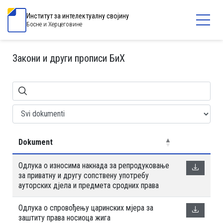
Институт за интелектуалну својину
Босне и Херцеговине
Закони и други прописи БиХ
Dokument
Oдлукa о износима накнада за репродуковање
за приватну и другу сопствену употребу
ауторских дјела и предмета сродних права
Oдлука о cпровођењу царинских мјера за
заштиту права носиоца жига