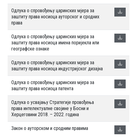
Oдлука о спровођењу царинских мјера за
заштиту права носиоца ауторског и сродних
права
Oдлука о спровођењу царинских мјера за
заштиту права носиоца имена поријекла или
географске ознаке
Oдлука о спровођењу царинских мјера за
заштиту права носиоца индустријског дизајна
Oдлука о спровођењу царинских мјера за
заштиту права носиоца патента
Oдлука о усвајању Стратегије провођења
права интелектуалне својине у Босни и
Херцеговини 2018. – 2022. година
Закон о ауторском и сродним правима