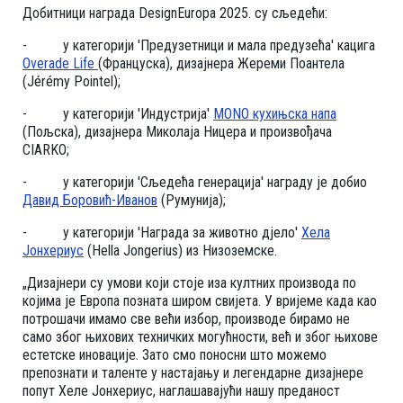
Добитници награда DesignEuropa 2025. су сљедећи:
- у категорији 'Предузетници и мала предузећа' кацига
Overade Life
(Француска), дизајнера Жереми Поантела
(Jérémy Pointel);
- у категорији 'Индустрија'
MONO кухињска напа
(Пољска), дизајнера Миколаја Ницера и произвођача
CIARKO;
- у категорији 'Сљедећа генерација' награду је добио
Давид Боровић-Иванов
(Румунија);
- у категорији 'Награда за животно дјело'
Хела
Јонхериус
(Hella Jongerius) из Низоземске.
„Дизајнери су умови који стоје иза култних производа по
којима је Европа позната широм свијета. У вријеме када као
потрошачи имамо све већи избор, производе бирамо не
само због њихових техничких могућности, већ и због њихове
естетске иновације. Зато смо поносни што можемо
препознати и таленте у настајању и легендарне дизајнере
попут Хеле Јонхериус, наглашавајући нашу преданост