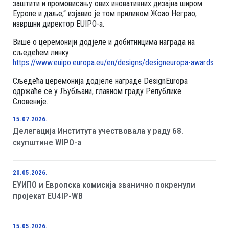
заштити и промовисању ових иновативних дизајна широм
Еуропе и даље,“ изјавио је том приликом Жоао Неграо,
извршни директор ЕUIPО-а.
Више о церемонији додјеле и добитницима награда на
сљедећем линку:
https://www.euipo.europa.eu/en/designs/designeuropa-awards
Сљедећа церемонија додјеле награде DesignEuropa
одржаће се у Љубљани, главном граду Републике
Словеније.
15.07.2026.
Делегација Института учествовала у раду 68.
скупштине WIPO-а
20.05.2026.
ЕУИПО и Европска комисија званично покренули
пројекат EU4IP-WB
15.05.2026.