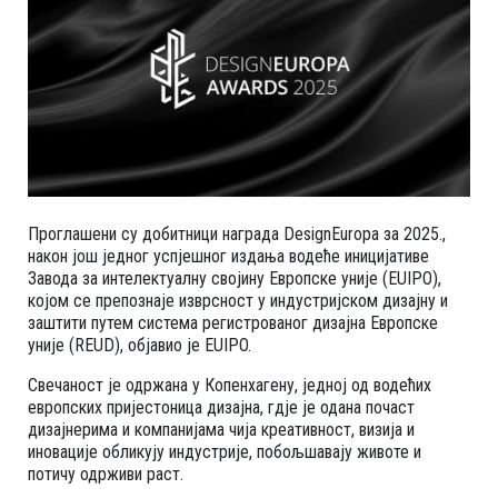
Проглашени су добитници награда DesignEuropa за 2025.,
након још једног успјешног издања водеће иницијативе
Завода за интелектуалну својину Европске уније (EUIPO),
којом се препознаје изврсност у индустријском дизајну и
заштити путем система регистрованог дизајна Европске
уније (REUD), објавио је EUIPO.
Свечаност је одржана у Копенхагену, једној од водећих
европских пријестоница дизајна, гдје је одана почаст
дизајнерима и компанијама чија креативност, визија и
иновације обликују индустрије, побољшавају животе и
потичу одрживи раст.