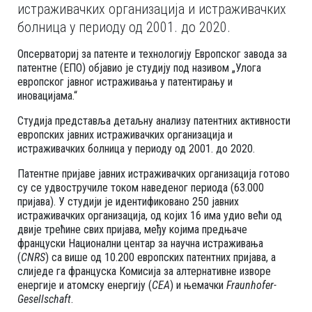
истраживачких организација и истраживачких
болница у периоду од 2001. до 2020.
Опсерваториј за патенте и технологију Европског завода за
патентне (ЕПО) објавио је студију под називом „Улога
европског јавног истраживања у патентирању и
иновацијама.“
Студија представља детаљну анализу патентних активности
европских јавних истраживачких организација и
истраживачких болница у периоду од 2001. до 2020.
Патентне пријаве јавних истраживачких организација готово
су се удвостручиле током наведеног периода (63.000
пријава). У студији је идентификовано 250 јавних
истраживачких организација, од којих 16 има удио већи од
двије трећине свих пријава, међу којима предњаче
француски Национални центар за научна истраживања
(
CNRS
) са више од 10.200 европских патентних пријава, а
слиједе га француска Комисија за алтернативне изворе
енергије и атомску енергију (
CEA
) и њемачки
Fraunhofer-
Gesellschaft
.