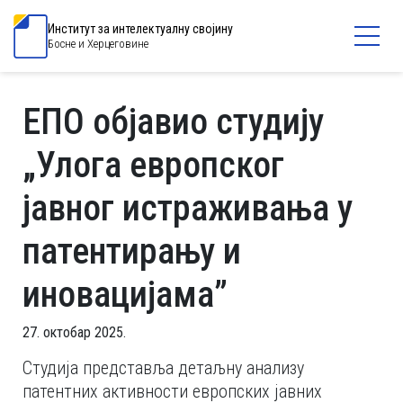
Институт за интелектуалну својину
Босне и Херцеговине
ЕПО објавио студију
„Улога европског
јавног истраживања у
патентирању и
иновацијама”
27. октобар 2025.
Студија представља детаљну анализу
патентних активности европских јавних