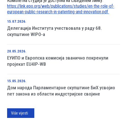
Комплетна студија је доступна на сљедећем линку:
https://link.epo.org/web/publications/studies/en-the-role-of-
european-public-research-in-patenting-and-innovation.pdf
15.07.2026.
Делегација Института учествовала у раду 68.
скупштине WIPO-а
20.05.2026.
ЕУИПО и Европска комисија званично покренули
пројекат EU4IP-WB
15.05.2026.
Дом народа Парламентарне скупштине БиХ усвојио
пет закона из области индустријске својине
Više vijesti