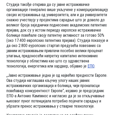
Студија такође открива да су јавне истраживачке
организације генерално више укључене у комерцијализацију
својих истраживања од универзитета, али и да универзитети
снажно учествују у пројектима сарадње што је довело до
великог броја заједнички поднесених академских патентних
пријава, док су у истом периоду европске истраживачке
болнице повећале своју патентну активност за готово 50%
(око 17.400 европских патентних пријава). Студија показује и
да око 2.800 еуропских стартап предузећа повезаних са
јавним истраживањем привлачи посебно велики проценат
улагања, придоносећи напретку капитално интензивних
технологија у областима као што су здравствена
технологија, енергетика или хардвер, објавио је
ЕПО
.
„Јавно истраживање једна је од највећих предности Европе.
Ова студија наглашава кључну улогу наших јавних
истраживачких организација и болница, чији проналасци
повећавају конкурентност Европе“, изјавио је предсједник
ЕПО-а Антонио Кампинос и нагласио да је за откључавање
њиховог пуног потенцијала потребно појачати сарадњу и
убрзати пренос истраживања у стварне технологије.