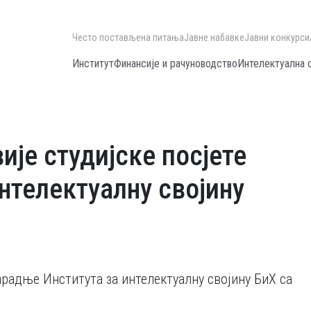
Често постављена питања
Јавне набавке
Јавни конкурси
Институт
Финансије и рачуноводство
Интелектуална 
ије студијске посјете
нтелектуалну својину
арадње Института за интелектуалну својину БиХ са
и