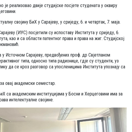
о је реализовао двије студијске посјете студената у оквиру
цеговини.
алну својину БиХ у Сарајеву, у сриједу, 6. и четвртак, 7. маја.
рајеву (ИУС) посјетили су испоставу Института у сриједу, 6.
та, као и са области патентног права и права на жиг. Студијској
ркмановић.
а у Источном Сарајеву, предвођених проф. др Свјетланом
терактивног типа, односно типа радионице, гдје су студенти, уз
лику да се кроз разговор са упосленицима Института упознају са
 за овај академски семестар.
БиХ са академским институцијама у Босни и Херцеговини има за
рава интелектуалне својине.