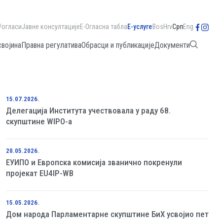
/огласи
Јавне консултације
Е-Огласна табла
Е-услуге
Bos
Hrv
Срп
Eng
својина
Правна регулатива
Обрасци и публикације
Документи
15.07.2026.
Делегација Института учествовала у раду 68.
скупштине WIPO-а
20.05.2026.
ЕУИПО и Европска комисија званично покренули
пројекат EU4IP-WB
15.05.2026.
Дом народа Парламентарне скупштине БиХ усвојио пет