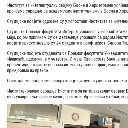
Институт за интелектуалну својину Босне и Херцеговине успјешн
програма сарадње са академским институцијама у Босни и Хер
Студијске посјете одржане су у испостави Института за интелекту
Студенти Правног факултета Интернационалног универзитета у Са
маја, којом приликом су се детаљније упознали са радом Институ
посјети присуствовала су 24 студента и проф. асист. Салора Ту
Студијска посјета студената са Правног факултета Универзитет
Ивановић, одржана је у четвртак, 7. маја. Ова посјета била је ин
презентације о заштити права интелектуалне својине, имали при
примјерима из праксе.
Овим двјема посјетама заокружен је циклус студијских посјета
Институционална сарадња Института за интелектуалну својину 
циљ унапређење правне науке, праксе и образовања у области п