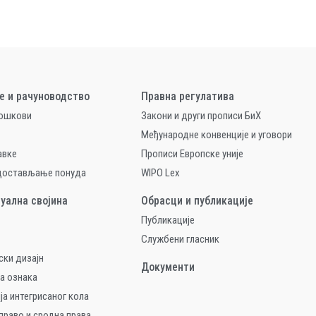
е и рачуноводство
Правна регулатива
рошкови
Закони и други прописи БиХ
Међународне конвенције и уговори
авке
Прописи Европске уније
 достављање понуда
WIPO Lex
уална својина
Обрасци и публикације
Публикације
Службени гласник
ски дизајн
Документи
а ознака
ја интегрисаног кола
право и сродна права