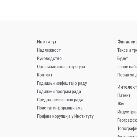
Институт
Финансиј
Надлежност
Таксе и т
Руководство
Буџет
Организациона структура
Jавне наб
Контакт
Позив за
Годишњи извјештај о раду
Интелект
Годишњи програм рада
Патент
Средњорочни план рада
Жиг
Приступ информацијама
Индустриј
Пријава корупције у Институту
Географск
Топографи
Ауторско 