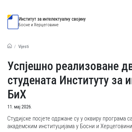
Институт за интелектуалну својину
Босне и Херцеговине
Vijesti
Успјешно реализоване дв
студената Институту за и
БиХ
11. мај 2026.
Студијске посјете одржане су у оквиру програма с
академским институцијама у Босни и Херцеговин